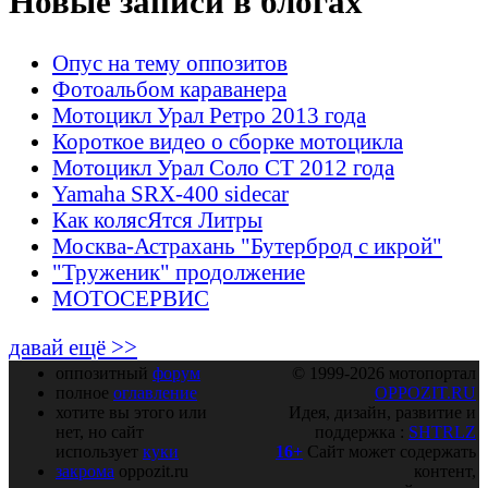
Новые записи в блогах
Опус на тему оппозитов
Фотоальбом караванера
Мотоцикл Урал Ретро 2013 года
Короткое видео о сборке мотоцикла
Мотоцикл Урал Соло СТ 2012 года
Yamaha SRX-400 sidecar
Как колясЯтся Литры
Москва-Астрахань "Бутерброд с икрой"
"Труженик" продолжение
МОТОСЕРВИС
давай ещё >>
оппозитный
форум
© 1999-2026 мотопортал
полное
оглавление
OPPOZIT.RU
хотите вы этого или
Идея, дизайн, развитие и
нет, но сайт
поддержка :
SHTRLZ
использует
куки
16+
Сайт может содержать
закрома
oppozit.ru
контент,