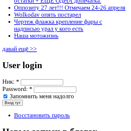
остатки + ЕЩЁ ОДНА допечатка.
Оппозиту 27 лет!!! Отмечаем 24-26 апреля
Wolkodav опять постарел
Чертеж флажка крепление фары с
надписью урал у кого есть
Наша мотожизнь
давай ещё >>
User login
Ник:
*
Password:
*
Запомнить меня надолго
Восстановить пароль