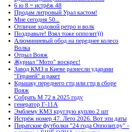
6 ю 8 = истрёж 48
Продам литровый Урал кастом!
Мне сегодня 50...
Отличие ходовой ретро и волк
Поздравьте! Взял тоже оппозит)))
Алюминиевый обод на переднее колесо
Волка
Отрыл Вояж
Журнал "Мото" воскрес!
Завод КМЗ в Киеве разнесли ударами
"Гераней" и ракет
Крышку переднего гтц или гтц в сборе
Вояж
Собрать М 72 в 2025 году
генератор Г-11А
Эмблему КМЗ круглую куплю 2 шт
Истрёж номер 47. Лето 2026. Вот эти даты
Пиратские футболки "24 года Оппозит.ру" -