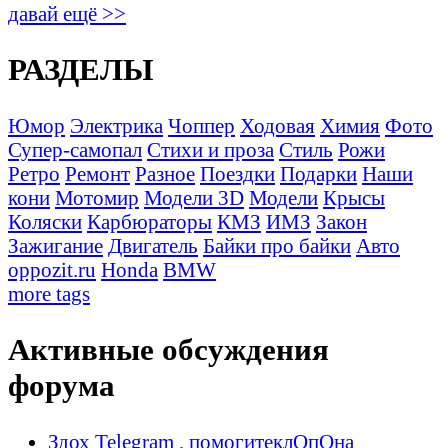
давай ещё >>
РАЗДЕЛЫ
Юмор
Электрика
Чоппер
Ходовая
Химия
Фото
Супер-самопал
Стихи и проза
Стиль
Рожи
Ретро
Ремонт
Разное
Поездки
Подарки
Наши
кони
Мотомир
Модели 3D
Модели
Крысы
Коляски
Карбюраторы
КМЗ
ИМЗ
Закон
Зажигание
Двигатель
Байки про байки
Авто
oppozit.ru
Honda
BMW
more tags
Активные обсуждения
форума
Здох Telegram , помогитеклОпОна