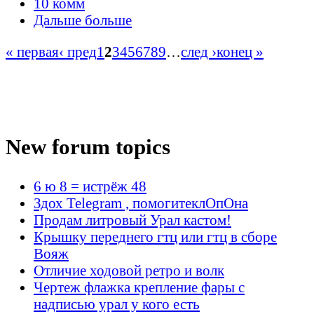
10 комм
Дальше больше
« первая
‹ пред
1
2
3
4
5
6
7
8
9
…
след ›
конец »
New forum topics
6 ю 8 = истрёж 48
Здох Telegram , помогитеклОпОна
Продам литровый Урал кастом!
Крышку переднего гтц или гтц в сборе
Вояж
Отличие ходовой ретро и волк
Чертеж флажка крепление фары с
надписью урал у кого есть