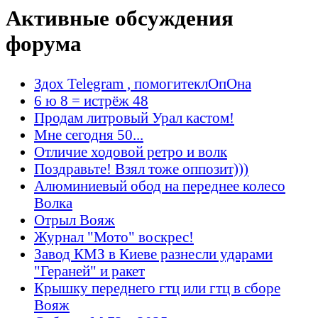
Активные обсуждения
форума
Здох Telegram , помогитеклОпОна
6 ю 8 = истрёж 48
Продам литровый Урал кастом!
Мне сегодня 50...
Отличие ходовой ретро и волк
Поздравьте! Взял тоже оппозит)))
Алюминиевый обод на переднее колесо
Волка
Отрыл Вояж
Журнал "Мото" воскрес!
Завод КМЗ в Киеве разнесли ударами
"Гераней" и ракет
Крышку переднего гтц или гтц в сборе
Вояж