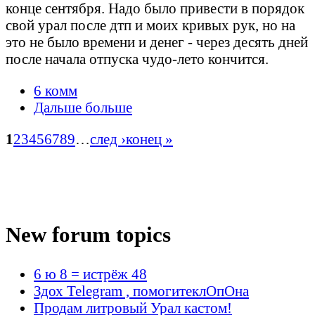
конце сентября. Надо было привести в порядок
свой урал после дтп и моих кривых рук, но на
это не было времени и денег - через десять дней
после начала отпуска чудо-лето кончится.
6 комм
Дальше больше
1
2
3
4
5
6
7
8
9
…
след ›
конец »
New forum topics
6 ю 8 = истрёж 48
Здох Telegram , помогитеклОпОна
Продам литровый Урал кастом!