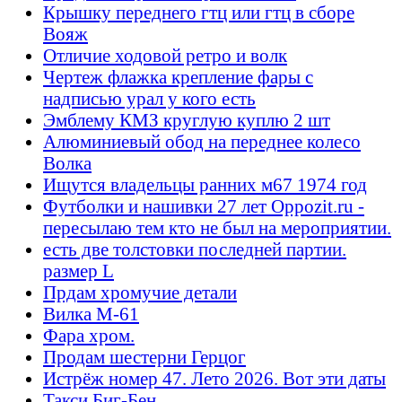
Крышку переднего гтц или гтц в сборе
Вояж
Отличие ходовой ретро и волк
Чертеж флажка крепление фары с
надписью урал у кого есть
Эмблему КМЗ круглую куплю 2 шт
Алюминиевый обод на переднее колесо
Волка
Ищутся владельцы ранних м67 1974 год
Футболки и нашивки 27 лет Oppozit.ru -
пересылаю тем кто не был на мероприятии.
есть две толстовки последней партии.
размер L
Прдам хромучие детали
Вилка М-61
Фара хром.
Продам шестерни Герцог
Истрёж номер 47. Лето 2026. Вот эти даты
Такси Биг-Бен