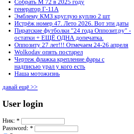
Собрать М 72 в 2025 году
генератор Г-11А
Эмблему КМЗ круглую куплю 2 шт
Истрёж номер 47. Лето 2026. Вот эти даты
Пиратские футболки "24 года Оппозит.ру" -
остатки + ЕЩЁ ОДНА допечатка.
Оппозиту 27 лет!!! Отмечаем 24-26 апреля
Wolkodav опять постарел
Чертеж флажка крепление фары с
надписью урал у кого есть
Наша мотожизнь
давай ещё >>
User login
Ник:
*
Password:
*