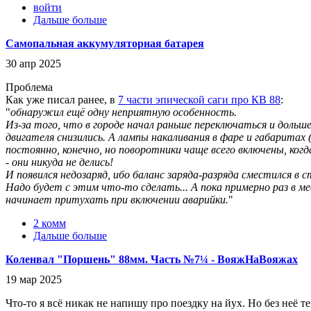
войти
Дальше больше
Самопальная аккумуляторная батарея
30 апр 2025
Проблема
Как уже писал ранее, в
7 части эпической саги про КВ 88
:
"
обнаружил ещё одну неприятную особенность.
Из-за того, что в городе начал раньше переключаться и дольш
двигателя снизились. А лампы накаливания в фаре и габаритах
постоянно, конечно, но поворотники чаще всего включены, ког
- они никуда не делись!
И появился недозаряд, ибо баланс заряда-разряда сместился в с
Надо будет с этим что-то сделать... А пока примерно раз в м
начинает притухать при включении аварийки.
"
2 комм
Дальше больше
Коленвал "Поршень" 88мм. Часть №7¼ - ВояжНаВояжах
19 мар 2025
Что-то я всё никак не напишу про поездку на йух. Но без неё т