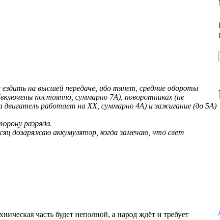
е ездить на высшей передаче, ибо тянет, средние обороты
 (включены постоянно, суммарно 7А), поворотниках (не
да двигатель работает на ХХ, суммарно 4А) и зажигание (до 5А)
торону разряда.
есяц дозаряжаю аккумулятор, когда замечаю, что свет
ехническая часть будет неполной, а народ ждёт и требует