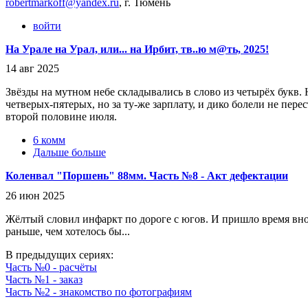
robertmarkoff@yandex.ru
, г. Тюмень
войти
На Урале на Урал, или... на Ирбит, тв..ю м@ть, 2025!
14 авг 2025
Звёзды на мутном небе складывались в слово из четырёх букв. Н
четверых-пятерых, но за ту-же зарплату, и дико болели не пере
второй половине июля.
6 комм
Дальше больше
Коленвал "Поршень" 88мм. Часть №8 - Акт дефектации
26 июн 2025
Жёлтый словил инфаркт по дороге с югов. И пришло время вно
раньше, чем хотелось бы...
В предыдущих сериях:
Часть №0 - расчёты
Часть №1 - заказ
Часть №2 - знакомство по фотографиям