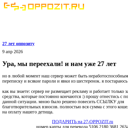
27 лет оппозиту
9 апр 2026
Ура, мы переехали! и нам уже 27 лет
но в любой момент наш сервер может быть неработоспособным
переписку и всякие пароли и явки из шестеренок. я постараюсь 
как вы знаете: сервер не размещает рекламу и работает только 
средства, которые постоянно кончаются :) прошу отнестись с 
данной ситуации. мною было решено повесить ССЫЛКУ для
благотворительных взносов. полностью вся сумма с этого коше
на оплату нашего детища.
ПОДАРИТЬ на 27-OPPOZIT.ru
номер карты для перевода 5106 2180 3681 263