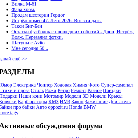
Вилка М-61
Фара хром.
Продам шестерни Герцог
Истрёж номер 47. Лето 2026. Вот эти даты
Такси Биг-Бен
Остатки футболок с прошедших событий - Дроп, Истрёж,
Вояж. Перезалил фотки.
Шатуны с Avito
Мне сегодня 50...
давай ещё >>
РАЗДЕЛЫ
Юмор
Электрика
Чоппер
Ходовая
Химия
Фото
Супер-самопал
Стихи и проза
Стиль
Рожи
Ретро
Ремонт
Разное
Поездки
Подарки
Наши кони
Мотомир
Модели 3D
Модели
Крысы
Коляски
Карбюраторы
КМЗ
ИМЗ
Закон
Зажигание
Двигатель
Байки про байки
Авто
oppozit.ru
Honda
BMW
more tags
Активные обсуждения форума