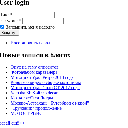
User login
Ник:
*
Password:
*
Запомнить меня надолго
Восстановить пароль
Новые записи в блогах
Опус на тему оппозитов
Фотоальбом караванера
Мотоцикл Урал Ретро 2013 года
Короткое видео о сборке мотоцикла
Мотоцикл Урал Соло СТ 2012 года
Yamaha SRX-400 sidecar
Как колясЯтся Литры
Москва-Астрахань "Бутерброд с икрой"
"Труженик" продолжение
МОТОСЕРВИС
давай ещё >>