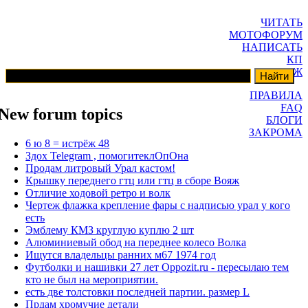
ЧИТАТЬ
МОТОФОРУМ
НАПИСАТЬ
КП
ГАРАЖ
ПРАВИЛА
FAQ
New forum topics
БЛОГИ
ЗАКРОМА
6 ю 8 = истрёж 48
Здох Telegram , помогитеклОпОна
Продам литровый Урал кастом!
Крышку переднего гтц или гтц в сборе Вояж
Отличие ходовой ретро и волк
Чертеж флажка крепление фары с надписью урал у кого
есть
Эмблему КМЗ круглую куплю 2 шт
Алюминиевый обод на переднее колесо Волка
Ищутся владельцы ранних м67 1974 год
Футболки и нашивки 27 лет Oppozit.ru - пересылаю тем
кто не был на мероприятии.
есть две толстовки последней партии. размер L
Прдам хромучие детали