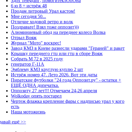
Здох Telegram , помогитеклОпОна
6 ю 8 = истрёж 48
Продам литровый Урал кастом!
Мне сегодня 50...
Отличие ходовой ретро и волк
Поздравьте! Взял тоже оппозит)))
Алюминиевый обод на переднее колесо Волка
Отрыл Вояж
Журнал "Мото" воскрес!
Завод КМЗ в Киеве разнесли ударами "Гераней" и ракет
Крышку переднего гтц или гтц в сборе Вояж
Собрать М 72 в 2025 году
генератор Г-11А
Эмблему КМЗ круглую куплю 2 шт
Истрёж номер 47. Лето 2026. Вот эти даты
Пиратские футболки "24 года Оппозит.ру" - остатки +
ЕЩЁ ОДНА допечатка.
Оппозиту 27 лет!!! Отмечаем 24-26 апреля
Wolkodav опять постарел
Чертеж флажка крепление фары с надписью урал у кого
есть
Наша мотожизнь
давай ещё >>