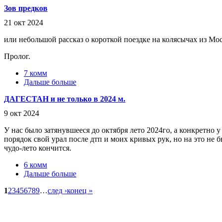
Зов предков
21 окт 2024
или небольшой рассказ о короткой поездке на колясычах из Мо
Пролог.
7 комм
Дальше больше
ДАГЕСТАН и не только в 2024 м.
9 окт 2024
У нас было затянувшееся до октября лето 2024го, а конкретно у
порядок свой урал после дтп и моих кривых рук, но на это не б
чудо-лето кончится.
6 комм
Дальше больше
1
2
3
4
5
6
7
8
9
…
след ›
конец »