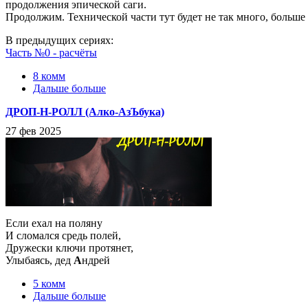
продолжения эпической саги.
Продолжим. Технической части тут будет не так много, больше
В предыдущих сериях:
Часть №0 - расчёты
8 комм
Дальше больше
ДРОП-Н-РОЛЛ (Алко-АзЪбука)
27 фев 2025
Если ехал на поляну
И сломался средь полей,
Дружески ключи протянет,
Улыбаясь, дед
А
ндрей
5 комм
Дальше больше